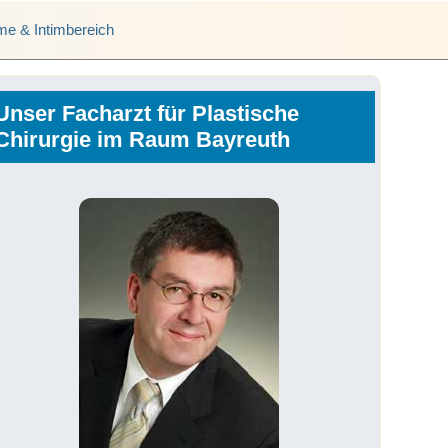
rme & Intimbereich
Unser Facharzt für Plastische
Chirurgie im Raum Bayreuth